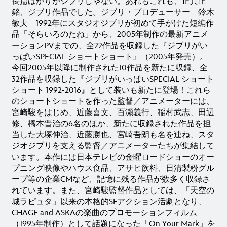
長篇ばかりがジブリじゃない。あれもこれも、正真正
銘、ジブリ作品でした。ジブリ・プロデューサー 鈴木
敏夫 1992年にスタジオジブリが初めて手がけた短編作
品「そらいろのたね」から、2005年制作の最新アニメ
ーションPVまでの、全22作品を収録した『ジブリがい
っぱいSPECIAL ショートショート』（2005年発売）。
今回2005年以降に制作された10作品を新たに収録、全
32作品を収録した『ジブリがいっぱいSPECIAL ショート
ショート 1992-2016』として装いも新たに登場！これら
のショートショートを作った監督／アニメーターには、
宮崎駿をはじめ、近藤喜文、百瀬義行、稲村武志、田辺
修、橋本晋治の6名のほか、新たに収録された作品を担
当した大塚伸治、近藤勝也、宮崎吾朗も名を連ね、スタ
ジオジブリを支える監督／アニメーターたちが集結して
います。本作には日本テレビの金曜ロードショーのオー
プニング映像やハウス食品、アサヒ飲料、日清製粉グル
ープ等の企業CMなど、記憶に残る作品が数多く収録さ
れています。また、宮崎駿監督作品としては、「天空の
城ラピュタ」以来の本格的SFアクション活劇となり、
CHAGE and ASKAの楽曲のプロモーションフィルム
（1995年制作）として話題になった「On Your Mark」を