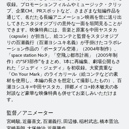
収録。プロモーションフィルムやミュージック・クリッ
プ、企業CM、PRスポットなど、さまざまな短編作品を
通じて、名だたる長編アニメーション映画を世に送り出
してきたスタジオジブリの意外な一面を垣間見ることが
できます。映像特典には、音楽と原案を中田ヤスタカ
（capsule）が担当し、絵コンテと監督をスタジオジブ
リの百瀬義行（百瀬ヨシユキ名義）が手掛けたコラボレ
ーション作品の「ポータブル空港」（2004年制作）、
「space station No.9」「空飛ぶ都市計画」（2005年制
作）の“SF3部作”をまとめ、1本に再編集、劇場公開もさ
れた「ジュディ・ジェディ」を初収録。大変貴重な
「On Your Mark」のライカリール（絵コンテなどの素
材を使用し、本編の長さを想定して撮影したもの）、百
瀬ヨシユキ×中田ヤスタカ、拝郷メイコ×鈴木敏夫の各
対談など豪華な映像特典も併せてお楽しみいただけま
す。
監督／アニメーター
宮崎駿, 近藤喜文, 百瀬義行, 田辺修, 稲村武志, 橋本晋治,
宮崎吾朗, 大塚伸治, 近藤勝也