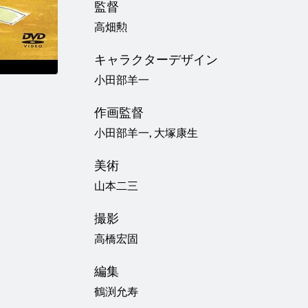
監督
高畑勲
キャラクターデザイン
小田部羊一
作画監督
小田部羊一, 大塚康生
美術
山本二三
撮影
高橋宏固
編集
鶴渕允寿