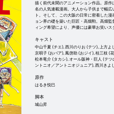
描く前代未聞のアニメーション作品。原作
名の人気連載漫画。大人から子供まで幅広
ト。そして、この大阪の日常に密着した漫
ョン界の礎を築いた巨匠・高畑勲。高畑監
ィング希望により、声優には豪華お笑いス
キャスト
中山千夏 (チエ), 西川のりお (テツ), 上方よし
京唄子 (おバア), 鳳啓助 (おジイ), 桂三枝 (
松本竜介 (タカシ), オール阪神・巨人 (テツ
ントニオ／アントニオジュニア), 西川きよし
原作
はるき悦巳
脚本
城山昇