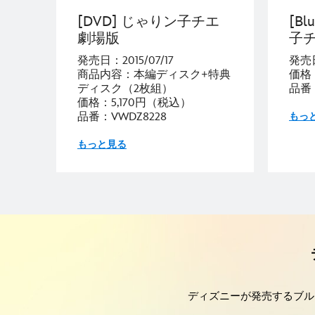
[DVD] じゃりン子チエ
[Bl
劇場版
子チ
発売日：2015/07/17
発売日
商品内容：本編ディスク+特典
価格
ディスク（2枚組）
品番：
価格：5,170円（税込）
品番：VWDZ8228
もっ
もっと見る
ディズニーが発売するブル