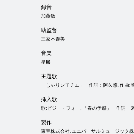
録音
加藤敏
助監督
三家本泰美
音楽
星勝
主題歌
「じゃりン子チエ」 作詞：阿久悠, 作曲:岡
挿入歌
歌:ビジー・フォー, 「春の予感」 作詞：来
製作
東宝株式会社, ユニバーサルミュージック