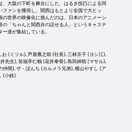
は、大阪の下町を舞台にした、はるき悦巳による同
いファンを獲得し、関西はもとより全国で大ヒッ
画の世界の映像化に挑んだのは、日本のアニメーシ
督の「ちゃんと関西弁の話せる人」というキャステ
ター達が集結している。
お (ミツル), 芦屋雁之助 (社長), 三林京子 (ヨシ江),
花井先生), 笑福亭仁鶴 (花井拳骨), 島田紳助 (マサル),
の仲間), ザ・ぼんち (カルメラ兄弟), 横山やすし (ア
 (小鉄)