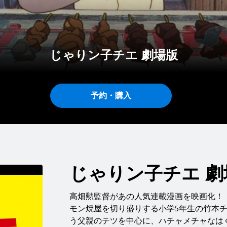
じゃりン子チエ 劇場版
予約・購入
じゃりン子チエ 劇
高畑勲監督があの人気連載漫画を映画化！
モン焼屋を切り盛りする小学5年生の竹本
う父親のテツを中心に、ハチャメチャなは