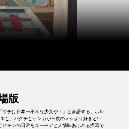
場版
「ウチは日本一不幸な少女や！」と豪語する、ホル
チエと、バクチとケンカが三度のメシより好きとい
ぐれモンの日常をユーモアと人情味あふれる描写で