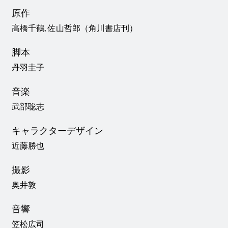
原作
高橋千鶴, 佐山哲郎（角川書店刊）
脚本
丹羽圭子
音楽
武部聡志
キャラクターデザイン
近藤勝也
撮影
奥井敦
音響
笠松広司