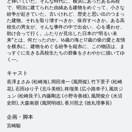
と輝いていた。そんな時代に、横浜にあったある高校
で、明治に建てられた由緒ある建物をめぐって、小さな
紛争が起きていた。古いけれど、歴史と思い出のつまっ
た建物。それを取り壊すべきか、保存すべきか。ある高
校生の男女が、そんな事件の中で出会い、心を通わせ、
助け合って行く。ふたりが見出した日本の“明るい未
来”とは、何だったのか。16歳の海と17歳の俊の愛と友情
を横糸に、建物をめぐる紛争を縦糸に、この物語は、ま
っすぐに生きる高校生たちの群像をさわやかに描いてゆ
く―。
キャスト
長澤まさみ (松崎海), 岡田准一 (風間俊), 竹下景子 (松崎
花), 石田ゆり子 (北斗美樹), 柊瑠美 (広小路幸子), 風吹ジ
ュン (松崎良子), 内藤剛志 (小野寺善雄), 風間俊介 (水沼
史郎), 大森南朋 (風間明雄), 香川照之 (徳丸理事長)
企画・脚本
宮崎駿