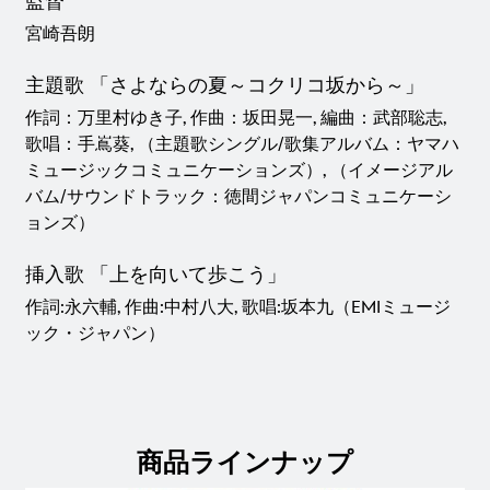
監督
宮崎吾朗
主題歌 「さよならの夏～コクリコ坂から～」
作詞：万里村ゆき子, 作曲：坂田晃一, 編曲：武部聡志,
歌唱：手嶌葵, （主題歌シングル/歌集アルバム：ヤマハ
ミュージックコミュニケーションズ）, （イメージアル
バム/サウンドトラック：徳間ジャパンコミュニケーシ
ョンズ）
挿入歌 「上を向いて歩こう」
作詞:永六輔, 作曲:中村八大, 歌唱:坂本九（EMIミュージ
ック・ジャパン）
商品ラインナップ