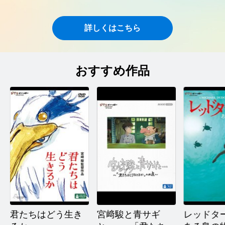
詳しくはこちら
おすすめ作品
君たちはどう生き
宮﨑駿と青サギ
レッドタ