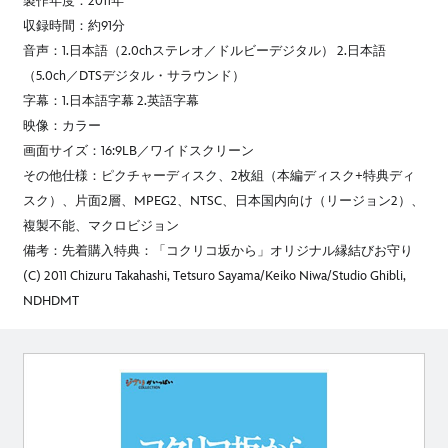
製作年度：2011年
収録時間：約91分
音声：1.日本語（2.0chステレオ／ドルビーデジタル） 2.日本語
（5.0ch／DTSデジタル・サラウンド）
字幕：1.日本語字幕 2.英語字幕
映像：カラー
画面サイズ：16:9LB／ワイドスクリーン
その他仕様：ピクチャーディスク、2枚組（本編ディスク+特典ディ
スク）、片面2層、MPEG2、NTSC、日本国内向け（リージョン2）、
複製不能、マクロビジョン
備考：先着購入特典：「コクリコ坂から」オリジナル縁結びお守り
(C) 2011 Chizuru Takahashi, Tetsuro Sayama/Keiko Niwa/Studio Ghibli,
NDHDMT