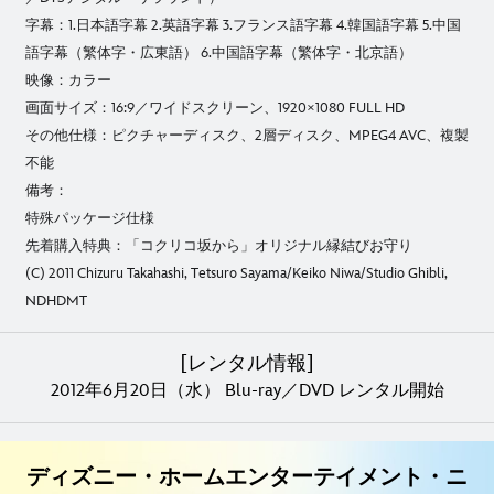
字幕：1.日本語字幕 2.英語字幕 3.フランス語字幕 4.韓国語字幕 5.中国
語字幕（繁体字・広東語） 6.中国語字幕（繁体字・北京語）
映像：カラー
画面サイズ：16:9／ワイドスクリーン、1920×1080 FULL HD
その他仕様：ピクチャーディスク、2層ディスク、MPEG4 AVC、複製
不能
備考：
特殊パッケージ仕様
先着購入特典：「コクリコ坂から」オリジナル縁結びお守り
(C) 2011 Chizuru Takahashi, Tetsuro Sayama/Keiko Niwa/Studio Ghibli,
NDHDMT
[レンタル情報]
2012年6月20日（水） Blu-ray／DVD レンタル開始
ディズニー・ホームエンターテイメント・ニ