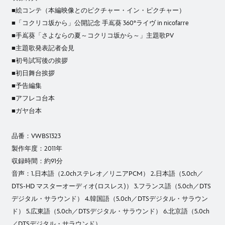
■絵コンテ（本編映像とのピクチャー・イン・ピクチャー）
■「コクリコ坂から」公開記念 手嶌葵 360°ライヴ in nicofarre
■手嶌葵「さよならの夏～コクリコ坂から～」主題歌PV
■主題歌発表記者会見
■初号試写後の挨拶
■初日舞台挨拶
■予告編集
■アフレコ台本
■ガヤ台本
品番：VWBS1323
製作年度：2011年
収録時間：約91分
音声：1.日本語（2.0chステレオ／リニアPCM） 2.日本語（5.0ch／
DTS-HD マスターオーディオ(ロスレス)） 3.フランス語（5.0ch／DTS
デジタル・サラウンド） 4.韓国語（5.0ch／DTSデジタル・サラウン
ド） 5.広東語（5.0ch／DTSデジタル・サラウンド） 6.北京語（5.0ch
／DTSデジタル・サラウンド）