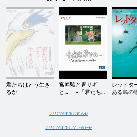
君たちはどう生き
宮﨑駿と青サギ
レッドタ
るか
と… ～「君たちは
ある島の
どう生きるか」へ
の道～
商品に関するお知らせ
商品に関するお問い合わせ