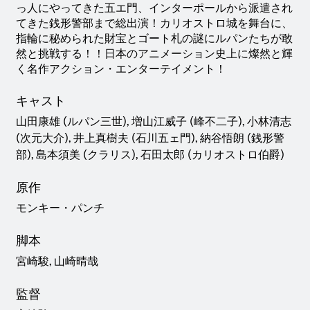
っ人にやってきた五エ門、インターポールから派遣され
てきた銭形警部まで総出演！カリオストロ城を舞台に、
指輪に秘められた財宝とゴート札の謎にルパンたちが敢
然と挑戦する！！日本のアニメーション史上に燦然と輝
く名作アクション・エンターテイメント！
キャスト
山田康雄 (ルパン三世), 増山江威子 (峰不二子), 小林清志
(次元大介), 井上真樹夫 (石川五ェ門), 納谷悟朗 (銭形警
部), 島本須美 (クラリス), 石田太郎 (カリオストロ伯爵)
原作
モンキー・パンチ
脚本
宮崎駿, 山崎晴哉
監督