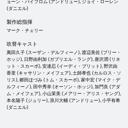
ョーン・パイフロム (アンドリュー), ジョイ・ローレン
(ダニエル)
製作総指揮
マーク・チェリー
吹替キャスト
萬田久子 (スーザン・デルフィーノ), 渡辺美佐 (ブリー・
ホッジ), 日野由利加 (ガブリエル・ラング), 唐沢潤 (リネ
ット・スカーボ), 安達忍 (イーディ・ブリット), 野沢由
香里 (キャサリン・メイフェア), 土師孝也 (カルロス・ソ
リス), 郷田ほづみ (トム・スカーボ), 家中宏 (マイク・デ
ルフィーノ), 田中秀幸 (オーソン・ホッジ), 加門良 (アダ
ム・メイフェア), 小山茉美 (メアリー・アリス・ヤング),
本名陽子 (ジュリー), 浪川大輔 (アンドリュー), 小平有希
(ダニエル)