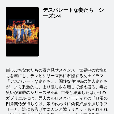
デスパレートな妻たち シ
ーズン4
崖っぷちな女たちの覗き見サスペンス！世界中の女性た
ちを虜にし、テレビシリーズ界に君臨する女王ドラマ
『デスパレートな妻たち』。閑静な住宅街の美人妻たち
が、より刺激的に、より激しさを増して燃え盛る、毒と
笑いが満載のシリーズ第4弾。市長と結婚したばかりの
ガブリエルには、元夫カルロスとイーディとのドロ沼の
四角関係が待ちうけ、娘の代わりに偽装妊娠を演じるブ
リーと、誰にも告げずにガンと戦うリネットもそれぞれ