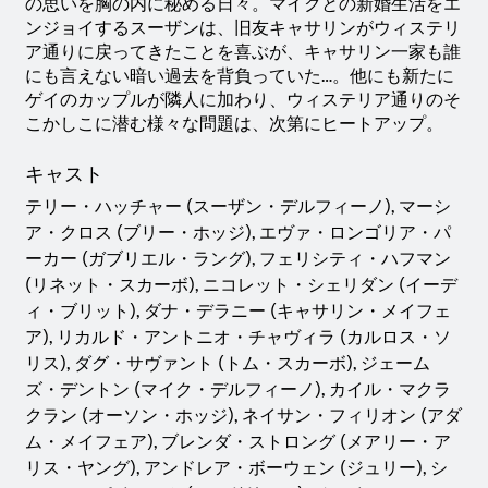
の思いを胸の内に秘める日々。マイクとの新婚生活をエ
ンジョイするスーザンは、旧友キャサリンがウィステリ
ア通りに戻ってきたことを喜ぶが、キャサリン一家も誰
にも言えない暗い過去を背負っていた…。他にも新たに
ゲイのカップルが隣人に加わり、ウィステリア通りのそ
こかしこに潜む様々な問題は、次第にヒートアップ。
キャスト
テリー・ハッチャー (スーザン・デルフィーノ), マーシ
ア・クロス (ブリー・ホッジ), エヴァ・ロンゴリア・パ
ーカー (ガブリエル・ラング), フェリシティ・ハフマン
(リネット・スカーボ), ニコレット・シェリダン (イーデ
ィ・ブリット), ダナ・デラニー (キャサリン・メイフェ
ア), リカルド・アントニオ・チャヴィラ (カルロス・ソ
リス), ダグ・サヴァント (トム・スカーボ), ジェーム
ズ・デントン (マイク・デルフィーノ), カイル・マクラ
クラン (オーソン・ホッジ), ネイサン・フィリオン (アダ
ム・メイフェア), ブレンダ・ストロング (メアリー・ア
リス・ヤング), アンドレア・ボーウェン (ジュリー), シ