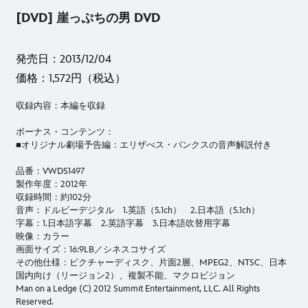
[DVD] 崖っぷちの男 DVD
発売日：2013/12/04
価格：1,572円（税込）
収録内容：本編を収録
ボーナス・コンテンツ：
■オリジナル劇場予告編：エリザべス・バンクスの音声解説付き
品番：VWDS1497
製作年度：2012年
収録時間：約102分
音声：ドルビーデジタル 1.英語（5.1ch） 2.日本語（5.1ch）
字幕：1.日本語字幕 2.英語字幕 3.日本語吹替用字幕
映像：カラー
画面サイズ：16:9LB／シネスコサイズ
その他仕様：ピクチャーディスク、片面2層、MPEG2、NTSC、日本
国内向け（リージョン2）、複製不能、マクロビジョン
Man on a Ledge (C) 2012 Summit Entertainment, LLC. All Rights
Reserved.