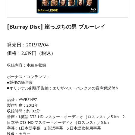
[Blu-ray Disc] 崖っぷちの男 ブルーレイ
発売日：2013/12/04
価格：2,619円（税込）
収録内容：本編を収録
ボーナス・コンテンツ：
■製作の舞台裏
■オリジナル劇場予告編：エリザべス・バンクスの音声解説付き
品番：VWBS1497
製作年度：2012年
収録時間：約102分
音声：1.英語 DTS-HD マスター・オーディオ（ロスレス）／5.1ch 2.
日本語 DTS-HD マスター・オーディオ（ロスレス）／5.1ch
字幕：1.日本語字幕 2.英語字幕 3.日本語吹替用字幕
映像：カラー