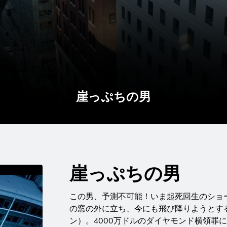
崖っぷちの男
崖っぷちの男
この男、予測不可能！いま起死回生のショ
の窓の外に立ち、今にも飛び降りようとす
ン）。4000万ドルのダイヤモンド横領罪