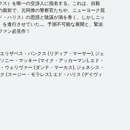
クス）を唯一の交渉人に指名する。これは、自殺
の面前で、元同僚の警察官たちや、ニューヨーク屈
ド・ハリス）の思惑と陰謀が渦を巻く。しかしニッ
」を進行させていた…。予測不可能な展開と、緊迫
ファン必見作！
 エリザベス・バンクス (リディア・マーサー), ジェ
ンソニー・マッキー (マイク・アッカーマン), エド・
ス・ウェリヴァー (ダンテ・マーカス), ジェネシス・
ク (スージー・モラレス), エド・ハリス (デイヴィ