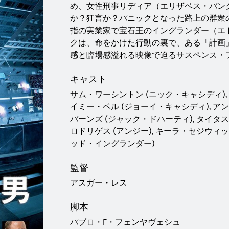
め、女性刑事リディア（エリザベス・バン
か？狂言か？パニックとなった路上の群衆
指の実業家で宝石王のイングランダー（エ
クは、命をかけた行動の裏で、ある「計画
感と臨場感溢れる映像で迫るサスペンス・
キャスト
サム・ワーシントン (ニック・キャシディ),
イミー・ベル (ジョーイ・キャシディ), ア
バーンズ (ジャック・ドハーティ), タイタ
ロドリゲス (アンジー), キーラ・セジウィッ
ッド・イングランダー)
監督
アスガー・レス
脚本
パブロ・F・フェンヤヴェシュ