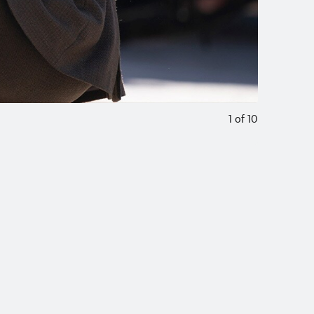
1
of
10