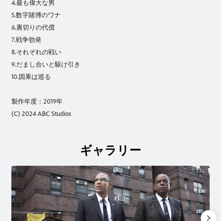
4.最も偉大な男
5.数字賭博のワナ
6.裏切りの代償
7.戦争勃発
8.それぞれの戦い
9.だまし合いと駆け引き
10.因果は巡る
製作年度：2019年
(C) 2024 ABC Studios
ギャラリー