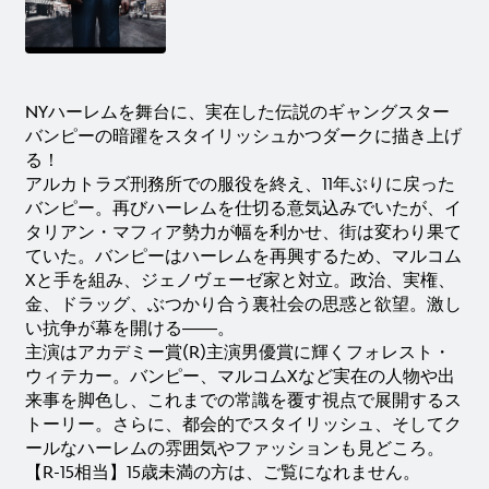
NYハーレムを舞台に、実在した伝説のギャングスター
バンピーの暗躍をスタイリッシュかつダークに描き上げ
る！
アルカトラズ刑務所での服役を終え、11年ぶりに戻った
バンピー。再びハーレムを仕切る意気込みでいたが、イ
タリアン・マフィア勢力が幅を利かせ、街は変わり果て
ていた。バンピーはハーレムを再興するため、マルコム
Xと手を組み、ジェノヴェーゼ家と対立。政治、実権、
金、ドラッグ、ぶつかり合う裏社会の思惑と欲望。激し
い抗争が幕を開ける――。
主演はアカデミー賞(R)主演男優賞に輝くフォレスト・
ウィテカー。バンピー、マルコムXなど実在の人物や出
来事を脚色し、これまでの常識を覆す視点で展開するス
トーリー。さらに、都会的でスタイリッシュ、そしてク
ールなハーレムの雰囲気やファッションも見どころ。
【R-15相当】15歳未満の方は、ご覧になれません。