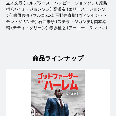
立木文彦 (エルズワース・バンピー・ジョンソン), 原島
梢 (メイミ・ジョンソン), 髙瀨友 (エリース・ジョンソ
ン), 咲野俊介 (マルコムX), 玉野井直樹 (ヴィンセント・
チン・ジガンテ), 石井未紗 (ステラ・ジガンテ), 岡本幸
輔 (テディ・グリーン), 赤坂柾之 (アーニー・ヌンツィ)
商品ラインナップ