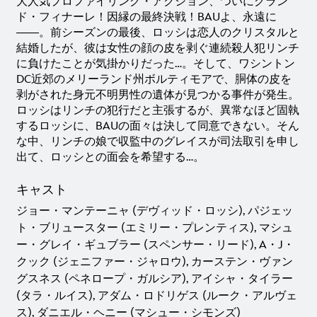
大人気プロファイリング・アクション、ついにグラン
ド・フィナーレ！因縁の最終決戦！BAUよ、永遠に
――。前シーズンの最後、ロッシは恋人のクリスタルと
結婚したが、彼は女性の顔の皮を剥ぐ連続殺人犯リンチ
に負けたことが気掛かりだった…。そして、ワシントン
DC近郊のメリーランド州ボルティモアで、胴体の皮を
剥がされた身元不明男性の遺体が見つかる事件が発生。
ロッシはリンチの犯行だと主張するが、異常なほど固執
するロッシに、BAUの面々は決して同意できない。そん
な中、リンチの娘で収監中のグレイスが司法取引を申し
出て、ロッシとの面会を希望する…。
キャスト
ジョー・マンテーニャ (デヴィッド・ロッシ), パジェッ
ト・ブリュースター (エミリー・プレンティス), マシュ
ー・グレイ・ギュブラー (スペンサー・リード), A・J・
クック (ジェニファー・ジャロウ), カーステン・ヴァン
グスネス (ペネロープ・ガルシア), アイシャ・タイラー
(タラ・ルイス), アダム・ロドリゲス (ルーク・アルヴェ
ス), ダニエル・ヘニー (マシュー・シモンズ)