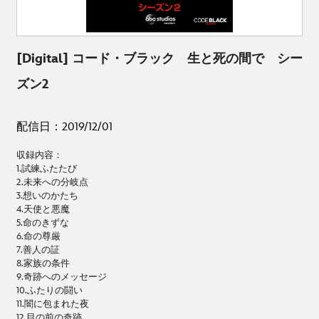
[Digital] コード・ブラック 生と死の間で シー
ズン2
配信日：2019/12/01
収録内容：
1.試練ふたたび
2.未来への分岐点
3.想いのかたち
4.天使と悪魔
5.命のきずな
6.命の尊厳
7.善人の証
8.家族の条件
9.奇跡へのメッセージ
10.ふたりの闘い
11.闇に包まれた夜
12.目の前の奇跡