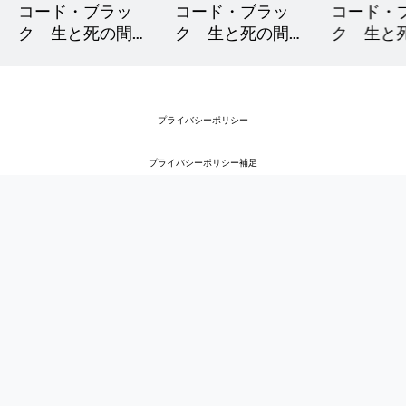
コード・ブラッ
コード・ブラッ
コード・
ク 生と死の間
ク 生と死の間
ク 生と
で シーズン3
で シーズン2
で シーズ
プライバシーポリシー
プライバシーポリシー補足
利用規約
著作権・商標
企業情報
オンラインヘルプ
ディズニー公式サイト
©Disney