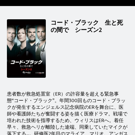
コード・ブラック 生と死
の間で シーズン2
患者数が救急処置室（ER）の許容量を超える緊急事
態“コード・ブラック”。年間300回ものコード・ブラッ
クが発生するエンジェルス記念病院のERを舞台に、医
師や看護師たちが奮闘する姿を描く医療ドラマ。戦場で
培われた技術を指導するため、ウィリスはERへ。着任
早々、救急ヘリが離陸した途端、同乗していたマイクが
落下する…。研修医2年目のマライア、マリオ、アンガス