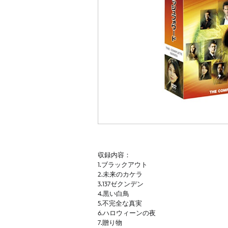
収録内容：
1.ブラックアウト
2.未来のカケラ
3.137ゼクンデン
4.黒い白鳥
5.不完全な真実
6.ハロウィーンの夜
7.贈り物