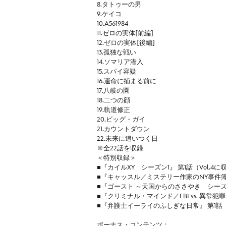
8.タトゥーの男
9.ケイコ
10.A561984
11.ゼロの実体[前編]
12.ゼロの実体[後編]
13.孤独な戦い
14.ソマリア潜入
15.スパイ容疑
16.運命に捕まる前に
17.八岐の園
18.二つの顔
19.軌道修正
20.ビッグ・ガイ
21.カウントダウン
22.未来に追いつく日
※全22話を収録
＜特別収録＞
■『カイルXY シーズン1』 第1話（Vol.4に
■『キャッスル／ミステリー作家のNY事件簿 
■『ゴースト ～天国からのささやき シーズン1
■『クリミナル・マインド／FBI vs. 異常犯罪
■『弁護士イーライのふしぎな日常』 第1話（V
ボーナス・コンテンツ：