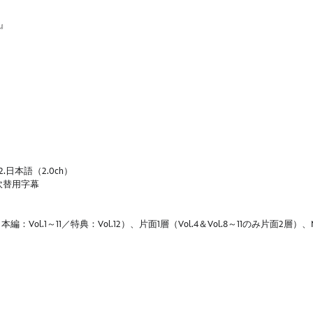
』
.日本語（2.0ch）
語吹替用字幕
ol.1～11／特典：Vol.12）、片面1層（Vol.4＆Vol.8～11のみ片面2層