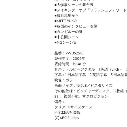
■大惨事シーンの舞台裏
■メイキング・オブ『フラッシュフォワード
■撮影現場から
■MEET YUKO
■各国のインタビュー映像
■カンガルーの謎
■未公開シーン
■NGシーン集
品番：VWDS2545
製作年度：2009年
収録時間：約940分
音声：ドルビーデジタル 1.英語（5.1ch） 2
字幕：1.日本語字幕 2.英語字幕 3.日本
映像：カラー
画面サイズ：16:9LB／ビスタサイズ
その他仕様：ピクチャーディスク、12枚組（本編：V
2）、複製不能、マクロビジョン
備考：
クリアCDサイズケース
※全22話を収録
(C)ABC Studios.