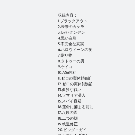
収録内容：
1.ブラックアウト
2.未来のカケラ
3.137ゼクンデン
4.黒い白鳥
5.不完全な真実
6.ハロウィーンの夜
7.贈り物
8.タトゥーの男
9.ケイコ
10.A561984
11.ゼロの実体[前編]
12.ゼロの実体[後編]
13.孤独な戦い
14.ソマリア潜入
15.スパイ容疑
16.運命に捕まる前に
17.八岐の園
18.二つの顔
19.軌道修正
20.ビッグ・ガイ