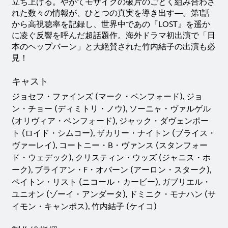
立ち上げる。やがてモザイクの破片のごとく組み合わさ
れた数々の情報が、ひとつの真実を導き出す―。第1話
から高視聴率を記録し、世界中であの『LOST』を遥か
に凌ぐ反響を呼んだ超話題作。海外ドラマ初出演で「日
本のヘップバーン」と大絶賛された竹内結子の出演も必
見！
キャスト
ジョセフ・ファインズ (マーク・ベンフォード), ジョ
ン・チョー (ディミトリ・ノウ), ソーニャ・ヴァルゲル
(オリヴィア・ベンフォード), ジャック・ダヴェンポー
ト (ロイド・シムコー), ザカリー・ナイトン (ブライス・
ヴァーレイ), コートニー・B・ヴァンス (スタンフォー
ド・ウェデック), クリスティン・ウッズ (ジャニス・ホ
ーク), ブライアン・F・オバーン (アーロン・スターク),
ペイトン・リスト (ニコール・カービー), ガブリエル・
ユニオン (ゾーイ・アンダータ), ドミニク・モナハン (サ
イモン・キャンポス), 竹内結子 (ケイコ)