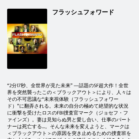
フラッシュフォワード
“2分17秒、全世界が見た未来” ―話題のSF超大作！全世
界を突然襲ったこの＜ブラックアウト＞により、人々は
その不可思議な“未来視体験（フラッシュフォワー
ド）”に翻弄される。未来の自分の極めて絶望的な状況
に衝撃を受けたロスのFBI捜査官マーク（ジョセフ・フ
ァインズ）。妻は見知らぬ男と愛し合い、仕事のパート
ナーは死亡する…。そんな未来を変えようと、マークは
＜ブラックアウト＞の原因を突き止めるための捜査班を