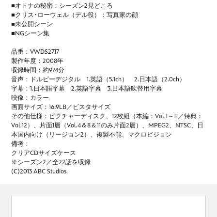
■オトナの秘密：シーズン2見どころ
■クリス･ローウェル（デル役）：写真家の顔
■未公開シーン
■NGシーン集
品番：VWDS2717
製作年度：2008年
収録時間：約974分
音声：ドルビーデジタル 1.英語（5.1ch） 2.日本語（2.0ch）
字幕：1.日本語字幕 2.英語字幕 3.日本語吹替用字幕
映像：カラー
画面サイズ：16:9LB／ビスタサイズ
その他仕様：ピクチャーディスク、12枚組（本編：Vol.1～11／特典：
Vol.12）、片面1層（Vol.4＆8＆11のみ片面2層）、MPEG2、NTSC、日
本国内向け（リージョン2）、複製不能、マクロビジョン
備考：
クリアCDサイズケース
※シーズン2／全22話を収録
(C)2013 ABC Studios.