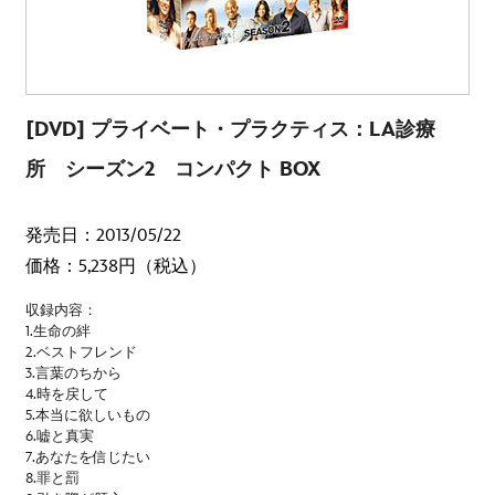
[DVD] プライベート・プラクティス：LA診療
所 シーズン2 コンパクト BOX
発売日：2013/05/22
価格：5,238円（税込）
収録内容：
1.生命の絆
2.ベストフレンド
3.言葉のちから
4.時を戻して
5.本当に欲しいもの
6.嘘と真実
7.あなたを信じたい
8.罪と罰