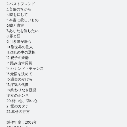
2.ベストフレンド
3.言葉のちから
4.時を戻して
5.本当に欲しいもの
6.嘘と真実
7.あなたを信じたい
8.罪と罰
9.引き際が肝心
10.別世界の住人
11.混乱の中の選択
12.親子の距離
13.踏み出す勇気
14.セカンド・チャンス
15.覚悟を決めて
16.過去のかけら
17.浮気の代償
18.終わりなき誘惑
19.女のホンネ
20.弱い心、強い心
21.愛のカタチ
22.幸せの行方
製作年度：2008年