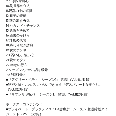
9.引き際が肝心
10.別世界の住人
11.混乱の中の選択
12.親子の距離
13.踏み出す勇気
14.セカンド・チャンス
15.覚悟を決めて
16.過去のかけら
17.浮気の代償
18.終わりなき誘惑
19.女のホンネ
20.弱い心、強い心
21.愛のカタチ
22.幸せの行方
※シーズン2／全22話を収録
＜特別収録＞
■『アグリー・ベティ シーズン1』 第1話（Vol.4に収録）
■秘密と嘘～これでおさらいできます『デスパレートな妻たち』
（Vol.8に収録）
■『サマンサ Who？ シーズン1』 第1話（Vol.11に収録）
ボーナス・コンテンツ：
■プライベート・プラクティス：LA診療所 シーズン1超凝縮版ダイ
ジェスト（Vol.1に収録）