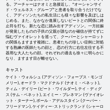
る。アーチャーはナオミと急接近し、“オーシャンサイ
ド・ウェルネス・グループ”と患者を取り合うだけでな
く、アディソンたちの私生活にも様々な影響を及ぼしは
じめる。また、なかなか進展しないピートとの関係に終
止符を打ち、新たな恋に踏み出すアディソン。一方妊娠
が発覚したものの子供の父親が誰なのか確信が持てずに
悩むヴァイオレットを巡って、クーパーとシャーロット
の関係もますます複雑に。患者たちの珍しい症例に対処
する熟練の医師たちの顔と、恋の行方に右往左往する不
器用な大人たちの顔。それぞれの過去も徐々に明らかに
なり、ますます目が離せない。
キャスト
ケイト・ウォルシュ (アディソン・フォーブス・モンゴ
メリー), オードラ・マクドナルド (ナオミ・ベネット),
ティム・デイリー (ピート・ワイルダー), テイ・ディグ
ス (サム・ベネット), エイミー・ブレネマン (ヴァイオレ
ット・ターナー), ポール・アデルスタイン (クーパー・
フリードマン), ケイディー･ストリックランド (シャーロ