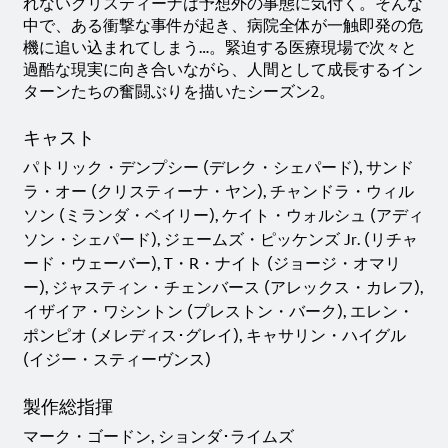
れないクリスティーナは予想外の事態に気付く。そんな
中で、ある衝撃な事件が起き、病院全体が一触即発の危
機に追い込まれてしまう…。緊迫する医療現場で次々と
過酷な現実に向き合いながら、人間として成長するイン
ターンたちの奮闘ぶりを描いたシーズン2。
キャスト
パトリック・デンプシー (デレク・シェパード), サンド
ラ・オー (クリスティーナ・ヤン), チャンドラ・ウィル
ソン (ミランダ・ベイリー), ケイト・ウォルシュ (アディ
ソン・シェパード), ジェームズ・ピッケンズ Jr. (リチャ
ード・ウェーバー), T・R・ナイト (ジョージ・オマリ
ー), ジャスティン・チェンバース (アレックス・カレフ),
イザイア・ワシントン (プレストン・バーク), エレン・
ポンピオ (メレディス･グレイ), キャサリン・ハイグル
(イジー・スティーヴンス)
製作総指揮
マーク・ゴードン, ションダ･ライムズ