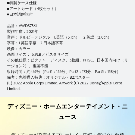
■特製ケース仕様
■アートカード（4枚セット）
■日本語解説付
品番：VWDS7361
製作年度：2021年
音声：ドルビーデジタル 1.英語（5.1ch） 2.英語（2.0ch）
字幕：1.英語字幕 2.日本語字幕
映像：カラー
画面サイズ：16:9LB／ビスタサイズ
その他仕様：ピクチャーディスク、3枚組、NTSC、日本国内向け（リ
ージョン2）、複製不能
収録時間：約467分（Part1：156分、Part2：173分、Part3：138分）
備考：先着購入特典：オリジナル・B2ポスター
(C) 2022 Apple Corps Limited. Artwork (C) 2022 Disney/Apple Corps
Limited.
ディズニー・ホームエンターテイメント・ニ
ュース