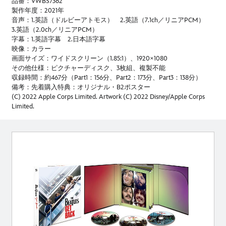
品番：VWBS7362
製作年度：2021年
音声：1.英語（ドルビーアトモス） 2.英語（7.1ch／リニアPCM）
3.英語（2.0ch／リニアPCM）
字幕：1.英語字幕 2.日本語字幕
映像：カラー
画面サイズ：ワイドスクリーン（1.85:1）、1920×1080
その他仕様：ピクチャーディスク、3枚組、複製不能
収録時間：約467分（Part1：156分、Part2：173分、Part3：138分）
備考：先着購入特典：オリジナル・B2ポスター
(C) 2022 Apple Corps Limited. Artwork (C) 2022 Disney/Apple Corps
Limited.