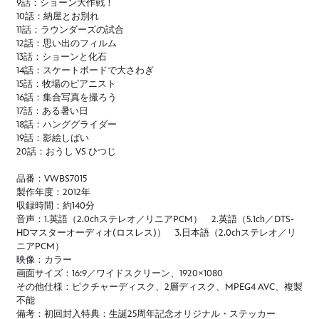
9話：ショーン大作戦！
10話：納屋とお別れ
11話：ラウンダーズの試合
12話：思い出のフィルム
13話：ショーンと化石
14話：スケートボードで大さわぎ
15話：牧場のピアニスト
16話：集合写真を撮ろう
17話：ある暑い日
18話：ハンググライダー
19話：影絵しばい
20話：おうし VS ひつじ
品番：VWBS7015
製作年度：2012年
収録時間：約140分
音声：1.英語（2.0chステレオ／リニアPCM） 2.英語（5.1ch／DTS-
HDマスターオーディオ(ロスレス)） 3.日本語（2.0chステレオ／リ
ニアPCM）
映像：カラー
画面サイズ：16:9／ワイドスクリーン、1920×1080
その他仕様：ピクチャーディスク、2層ディスク、MPEG4 AVC、複製
不能
備考：初回封入特典：生誕25周年記念オリジナル・ステッカー