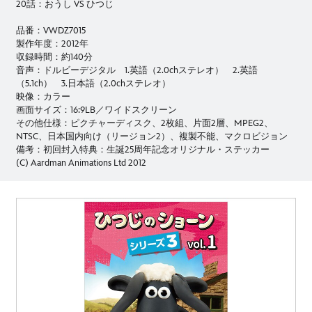
20話：おうし VS ひつじ
品番：VWDZ7015
製作年度：2012年
収録時間：約140分
音声：ドルビーデジタル 1.英語（2.0chステレオ） 2.英語
（5.1ch） 3.日本語（2.0chステレオ）
映像：カラー
画面サイズ：16:9LB／ワイドスクリーン
その他仕様：ピクチャーディスク、2枚組、片面2層、MPEG2、
NTSC、日本国内向け（リージョン2）、複製不能、マクロビジョン
備考：初回封入特典：生誕25周年記念オリジナル・ステッカー
(C) Aardman Animations Ltd 2012