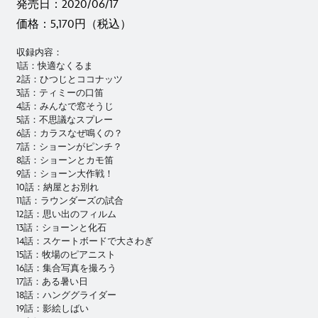
発売日：2020/06/17
価格：5,170円（税込）
収録内容：
1話：快適なくるま
2話：ひつじとココナッツ
3話：ティミーの口笛
4話：みんなで窓そうじ
5話：不思議なスプレー
6話：カラスなぜ鳴くの？
7話：ショーンがピンチ？
8話：ショーンとカモ笛
9話：ショーン大作戦！
10話：納屋とお別れ
11話：ラウンダーズの試合
12話：思い出のフィルム
13話：ショーンと化石
14話：スケートボードで大さわぎ
15話：牧場のピアニスト
16話：集合写真を撮ろう
17話：ある暑い日
18話：ハンググライダー
19話：影絵しばい