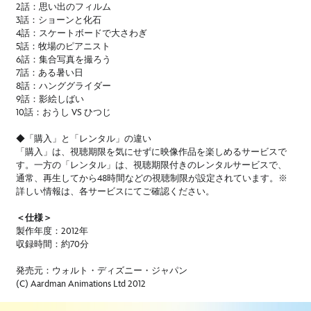
2話：思い出のフィルム
3話：ショーンと化石
4話：スケートボードで大さわぎ
5話：牧場のピアニスト
6話：集合写真を撮ろう
7話：ある暑い日
8話：ハンググライダー
9話：影絵しばい
10話：おうし VS ひつじ
◆「購入」と「レンタル」の違い
「購入」は、視聴期限を気にせずに映像作品を楽しめるサービスで
す。一方の「レンタル」は、視聴期限付きのレンタルサービスで、
通常、再生してから48時間などの視聴制限が設定されています。※
詳しい情報は、各サービスにてご確認ください。
＜仕様＞
製作年度：2012年
収録時間：約70分
発売元：ウォルト・ディズニー・ジャパン
(C) Aardman Animations Ltd 2012