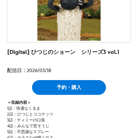
[Digital] ひつじのショーン シリーズ3 vol.1
配信日：2026/03/18
予約・購入
＜収録内容＞
1話：快適なくるま
2話：ひつじとココナッツ
3話：ティミーの口笛
4話：みんなで窓そうじ
5話：不思議なスプレー
6話：カラスなぜ鳴くの？