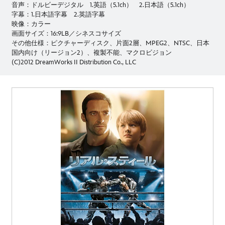
音声：ドルビーデジタル 1.英語（5.1ch） 2.日本語（5.1ch）
字幕：1.日本語字幕 2.英語字幕
映像：カラー
画面サイズ：16:9LB／シネスコサイズ
その他仕様：ピクチャーディスク、片面2層、MPEG2、NTSC、日本
国内向け（リージョン2）、複製不能、マクロビジョン
(C)2012 DreamWorks II Distribution Co., LLC