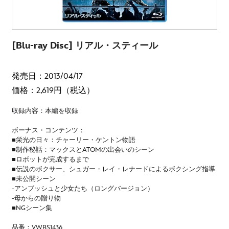
[Blu-ray Disc] リアル・スティール
発売日：2013/04/17
価格：2,619円（税込）
収録内容：本編を収録
ボーナス・コンテンツ：
■栄光の日々：チャーリー・ケントン物語
■制作秘話：マックスとATOMの出会いのシーン
■ロボットが完成するまで
■伝説のボクサー、シュガー・レイ・レナードによるボクシング指導
■未公開シーン
-アンブッシュと少女たち（ロングバージョン）
-母からの贈り物
■NGシーン集
品番：VWBS1436