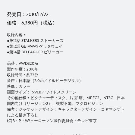
発売日：2010/12/22
価格：6,380円（税込）
収録内容：
●第12話 STALKERS ストーカーズ
●第13話 GETAWAY ゲッタウェイ
●第14話 BELEAGUER ビリーガー
品番：VWDS2076
製作年度：2010年
収録時間：約72分
音声：日本語（2.0ch／ドルビーデジタル）
映像：カラー
画面サイズ：16:9LB／ワイドスクリーン
その他仕様：ピクチャーディスク、片面1層、MPEG2、NTSC、日本
国内向け（リージョン2）、複製不能、マクロビジョン
備考：ジャケットデザイン：キャラクターデザイン・コヤマシゲト
による描き下ろし
(C)B・P・W/ヒーローマン製作委員会・テレビ東京