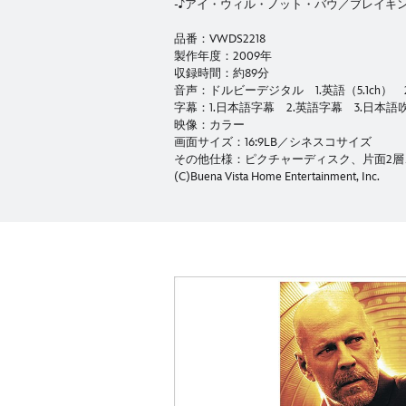
-♪アイ・ウィル・ノット・バウ／ブレイキ
品番：VWDS2218
製作年度：2009年
収録時間：約89分
音声：ドルビーデジタル 1.英語（5.1ch） 2
字幕：1.日本語字幕 2.英語字幕 3.日本
映像：カラー
画面サイズ：16:9LB／シネスコサイズ
その他仕様：ピクチャーディスク、片面2層、
(C)Buena Vista Home Entertainment, Inc.