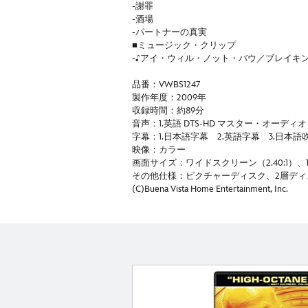
-謝罪
-酒場
-パートナーの真実
■ミュージック・クリップ
-♪アイ・ウィル・ノット・バウ／ブレイキ
品番：VWBS1247
製作年度：2009年
収録時間：約89分
音声：1.英語 DTS-HD マスター・オーディオ
字幕：1.日本語字幕 2.英語字幕 3.日本
映像：カラー
画面サイズ：ワイドスクリーン（2.40:1）、1920
その他仕様：ピクチャーディスク、2層ディスク、
(C)Buena Vista Home Entertainment, Inc.