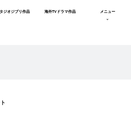
タジオジブリ作品
海外TVドラマ作品
メニュー
ート