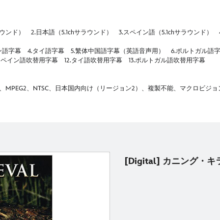
ウンド） 2.日本語（5.1chサラウンド） 3.スペイン語（5.1chサラウンド） 
イン語字幕 4.タイ語字幕 5.繁体中国語字幕（英語音声用） 6.ポルトガル
.スペイン語吹替用字幕 12.タイ語吹替用字幕 13.ポルトガル語吹替用字幕
MPEG2、NTSC、日本国内向け（リージョン2）、複製不能、マクロビジョ
[Digital] カニング