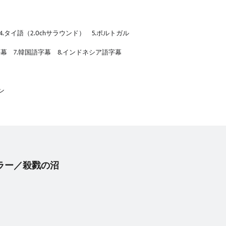
4.タイ語（2.0chサラウンド） 5.ポルトガル
語字幕 7.韓国語字幕 8.インドネシア語字幕
ン
・キラー／殺戮の沼