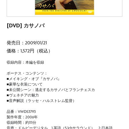
[DVD] カサノバ
発売日：2009/01/21
価格：1,572円（税込）
収録内容：本編を収録
ボーナス・コンテンツ：
■メイキング・オブ『カサノバ』
■豪華な衣装について
■未公開シーン：逃走するカサノバとフランチェスカ
■ヴェネチアの魅力
■音声解説（ラッセ・ハルストレム監督）
品番：VWDS3793
製作年度：2006年
収録時間：約111分
音声：ドルビーデジタル 1.英語（5.1chサラウンド） 2.日本語