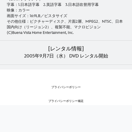
字幕：1.日本語字幕 2.英語字幕 3.日本語吹替用字幕
映像：カラー
画面サイズ：16:9LB／ビスタサイズ
その他仕様：ピクチャーディスク、片面2層、MPEG2、NTSC、日本
国内向け（リージョン2）、複製不能、マクロビジョン
(C)Buena Vista Home Entertainment, Inc.
[レンタル情報]
2005年9月7日（水） DVD レンタル開始
プライバシーポリシー
プライバシーポリシー補足
利用規約
著作権・商標