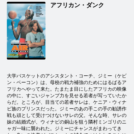
アフリカン・ダンク
大学バスケットのアシスタント・コーチ、ジミー（ケビ
ン・ベーコン）は、母校の戦力補強のためにはるばるア
フリカへやって来た。たまたま目にしたアフリカの映像
の中に、すごいジャンプ力を見せる若者が写っていたか
らだ。ところが、目当ての若者サレは、ケニア・ウィナ
ビ族のプリンスだった。ジミーのあの手この手の勧誘作
戦も頑として受けつけないサレの父。そんな時、サレの
妹の結婚式が、ウィナビの銅山を狙う隣村ミンゴリのニ
ャガ一味に襲われた。ジミーにチャンスがまわってき