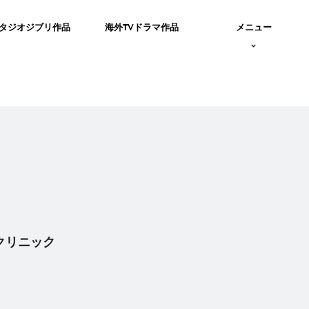
タジオジブリ作品
海外TVドラマ作品
メニュー
んクリニック