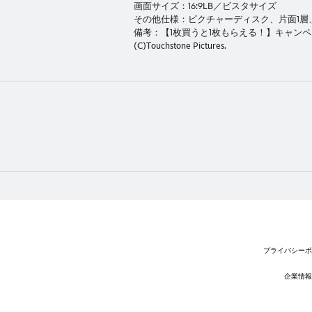
画面サイズ：16:9LB／ビスタサイズ
その他仕様：ピクチャーディスク、片面1層、
備考：【1枚買うと1枚もらえる！】キャン
(C)Touchstone Pictures.
プライバシーポ
企業情報