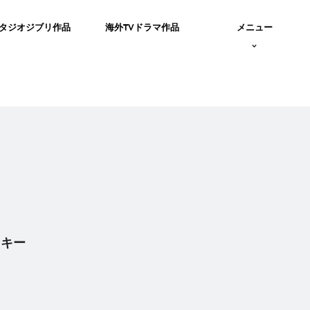
タジオジブリ作品
海外TVドラマ作品
メニュー
マイキー