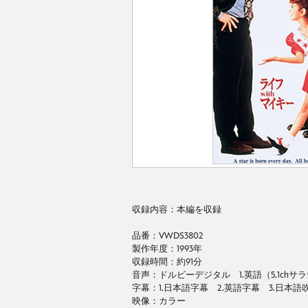
収録内容：本編を収録
品番：VWDS3802
製作年度：1993年
収録時間：約91分
音声：ドルビーデジタル 1.英語（5.1chサ
字幕：1.日本語字幕 2.英語字幕 3.日本
映像：カラー