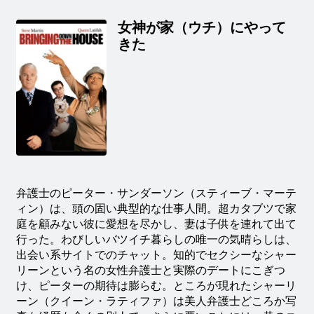
女神が家（ウチ）にやって
きた
弁護士のピーター・サンダーソン（スティーブ・マーテ
ィン）は、頭の固い典型的な仕事人間。超カタブツで家
庭を顧みない彼に愛想を尽かし、妻は子供を連れて出て
行った。わびしいバツイチ暮らしの唯一の気晴らしは、
出会い系サイトでのチャット。知的でセクシーなシャー
リーンという名の女性弁護士と実際のデートにこぎつ
け、ピーターの期待は膨らむ。ところが現れたシャーリ
ーン（クイーン・ラティファ）は美人弁護士どころか写