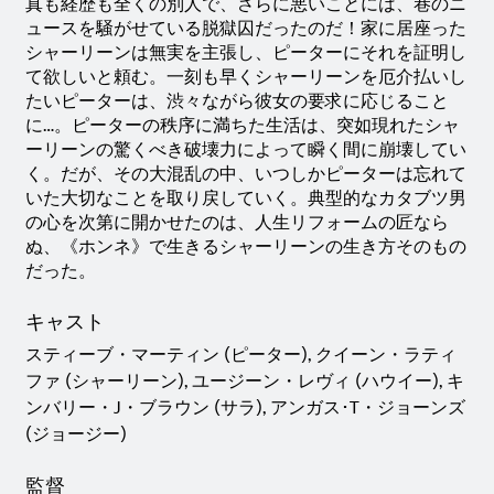
真も経歴も全くの別人で、さらに悪いことには、巷のニ
ュースを騒がせている脱獄囚だったのだ！家に居座った
シャーリーンは無実を主張し、ピーターにそれを証明し
て欲しいと頼む。一刻も早くシャーリーンを厄介払いし
たいピーターは、渋々ながら彼女の要求に応じること
に…。ピーターの秩序に満ちた生活は、突如現れたシャ
ーリーンの驚くべき破壊力によって瞬く間に崩壊してい
く。だが、その大混乱の中、いつしかピーターは忘れて
いた大切なことを取り戻していく。典型的なカタブツ男
の心を次第に開かせたのは、人生リフォームの匠なら
ぬ、《ホンネ》で生きるシャーリーンの生き方そのもの
だった。
キャスト
スティーブ・マーティン (ピーター), クイーン・ラティ
ファ (シャーリーン), ユージーン・レヴィ (ハウイー), キ
ンバリー・J・ブラウン (サラ), アンガス･T・ジョーンズ
(ジョージー)
監督