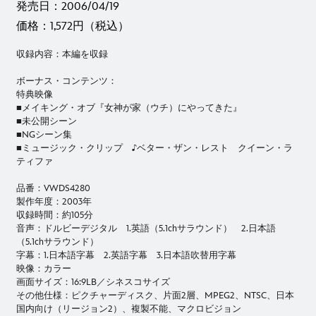
発売日：2006/04/19
価格：1,572円（税込）
収録内容：本編を収録
ボーナス・コンテンツ：
特典映像
■メイキング・オブ『女神が家（ウチ）にやってきた』
■未公開シーン
■NGシーン集
■ミュージック・クリップ ♪ベター・ザン・レスト クイーン・ラ
ティファ
品番：VWDS4280
製作年度：2003年
収録時間：約105分
音声：ドルビーデジタル 1.英語（5.1chサラウンド） 2.日本語
（5.1chサラウンド）
字幕：1.日本語字幕 2.英語字幕 3.日本語吹替用字幕
映像：カラー
画面サイズ：16:9LB／シネスコサイズ
その他仕様：ピクチャーディスク、片面2層、MPEG2、NTSC、日本
国内向け（リージョン2）、複製不能、マクロビジョン