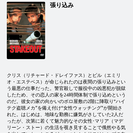
張り込み
クリス（リチャード・ドレイファス）とビル（エミリ
オ・エステベス）が命じられたのは夜間の張り込みとい
う最悪の仕事だった。警官殺しで服役中の凶悪犯が脱獄
したため、その恋人の家を24時間体制で張り込めという
のだ。彼女の家の向かいのボロ屋敷の2階に陣取り“ハイ
テク盗聴メカ”を備え付け“女性ウォッチング”が開始さ
れた。はじめは、地味な勤務に嫌気がさしていた2人だ
ったが、次第に若くて魅力的なその女性･マリア（マデ
リーン・ストー）の生活を覗き見することで俄然やる気