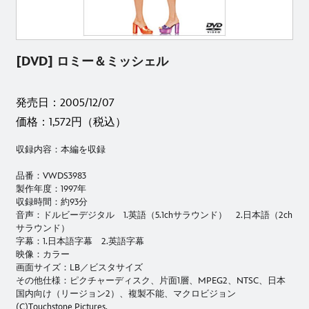
[DVD] ロミー＆ミッシェル
発売日：2005/12/07
価格：1,572円（税込）
収録内容：本編を収録
品番：VWDS3983
製作年度：1997年
収録時間：約93分
音声：ドルビーデジタル 1.英語（5.1chサラウンド） 2.日本語（2ch
サラウンド）
字幕：1.日本語字幕 2.英語字幕
映像：カラー
画面サイズ：LB／ビスタサイズ
その他仕様：ピクチャーディスク、片面1層、MPEG2、NTSC、日本
国内向け（リージョン2）、複製不能、マクロビジョン
(C)Touchstone Pictures.