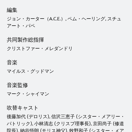
編集
ジョン・カーター（A.C.E.）, ペム・ヘーリング, スチュ
アート・パペ
共同製作総指揮
クリストファー・メレダンドリ
音楽
マイルス・グッドマン
音楽監修
マーク・シャイマン
吹替キャスト
後藤加代 (デロリス), 信沢三恵子 (シスター・メアリー・
パトリック), 小林清志 (クリスプ理事長), 京田尚子 (修道
院長), 納谷悟朗 (モリス神父), 牧野和子 (シスター・メア