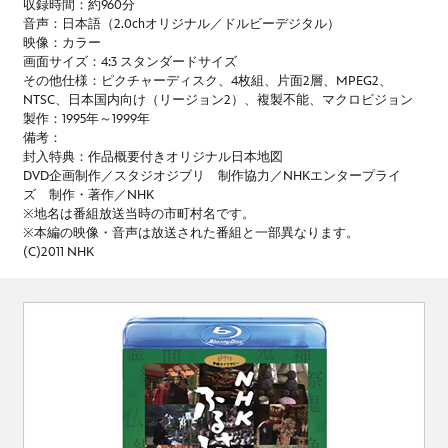
収録時間：約960分
音声：日本語（2.0chオリジナル／ドルビーデジタル）
映像：カラー
画面サイズ：4:3 スタンダードサイズ
その他仕様：ピクチャーディスク、4枚組、片面2層、MPEG2、
NTSC、日本国内向け（リージョン2）、複製不能、マクロビジョン
製作：1995年～1999年
備考：
封入特典：作品概要付きオリジナル日本地図
DVD企画制作／スタジオジブリ 制作協力／NHKエンタープライ
ズ 制作・著作／NHK
※地名は番組放送当時の市町村名です。
※本編の映像・音声は放送された番組と一部異なります。
(C)2011 NHK