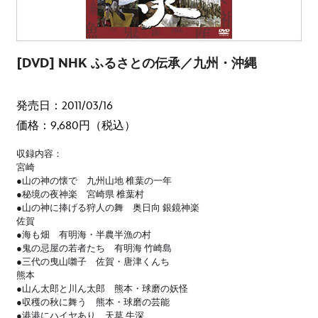
[DVD] NHK ふるさとの伝承／九州・沖縄
発売日：2011/03/16
価格：9,680円（税込）
収録内容：
宮崎
●山の神の懐で 九州山地 椎葉の一年
●秘境の夜神楽 宮崎県 椎葉村
●山の神に捧げる狩人の舞 奥日向 銀鏡神楽
佐賀
●海も畑 有明海・半農半漁の村
●鬼の忌屋の若者たち 有明海 竹崎島
●三代の曳山囃子 佐賀・唐津くんち
熊本
●山ん太郎と川ん太郎 熊本・球磨の妖怪
●収穫の秋に舞う 熊本・球磨の芸能
●港港にハイヤあり 天草 牛深