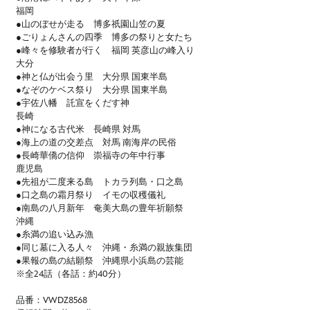
福岡
●山のぼせが走る 博多祇園山笠の夏
●ごりょんさんの四季 博多の祭りと女たち
●峰々を修験者が行く 福岡 英彦山の峰入り
大分
●神と仏が出会う里 大分県 国東半島
●なぞのケベス祭り 大分県 国東半島
●宇佐八幡 託宣をくだす神
長崎
●神になる古代米 長崎県 対馬
●海上の道の交差点 対馬 南海岸の民俗
●長崎華僑の信仰 崇福寺の年中行事
鹿児島
●先祖が二度来る島 トカラ列島・口之島
●口之島の霜月祭り イモの収穫儀礼
●南島の八月新年 奄美大島の豊年祈願祭
沖縄
●糸満の追い込み漁
●同じ墓に入る人々 沖縄・糸満の親族集団
●果報の島の結願祭 沖縄県小浜島の芸能
※全24話（各話：約40分）
品番：VWDZ8568