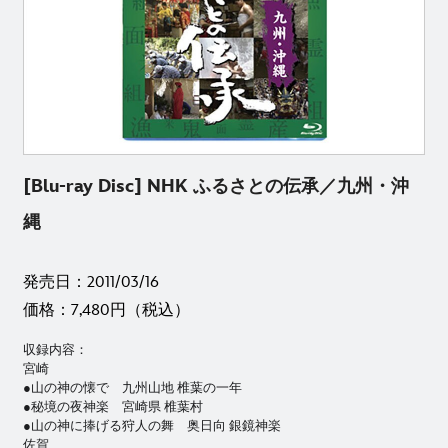
[Blu-ray Disc] NHK ふるさとの伝承／九州・沖
縄
発売日：2011/03/16
価格：7,480円（税込）
収録内容：
宮崎
●山の神の懐で 九州山地 椎葉の一年
●秘境の夜神楽 宮崎県 椎葉村
●山の神に捧げる狩人の舞 奥日向 銀鏡神楽
佐賀