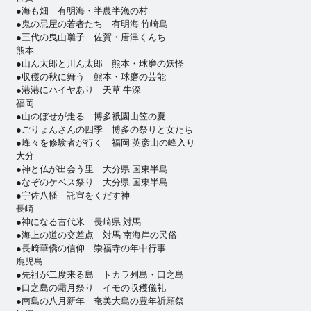
●海も畑 有明海・半農半漁の村
●鬼の忌屋の若者たち 有明海 竹崎島
●三代の曳山囃子 佐賀・唐津くんち
熊本
●山ん太郎と川ん太郎 熊本・球磨の妖怪
●収穫の秋に舞う 熊本・球磨の芸能
●港港にハイヤあり 天草 牛深
福岡
●山のぼせが走る 博多祇園山笠の夏
●ごりょんさんの四季 博多の祭りと女たち
●峰々を修験者が行く 福岡 英彦山の峰入り
大分
●神と仏が出会う里 大分県 国東半島
●なぞのケベス祭り 大分県 国東半島
●宇佐八幡 託宣をくだす神
長崎
●神になる古代米 長崎県 対馬
●海上の道の交差点 対馬 南海岸の民俗
●長崎華僑の信仰 崇福寺の年中行事
鹿児島
●先祖が二度来る島 トカラ列島・口之島
●口之島の霜月祭り イモの収穫儀礼
●南島の八月新年 奄美大島の豊年祈願祭