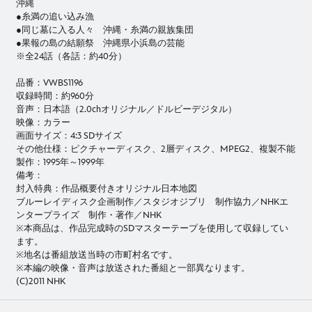
沖縄
●糸満の追い込み漁
●同じ墓に入る人々 沖縄・糸満の親族集団
●果報の島の結願祭 沖縄県小浜島の芸能
※全24話（各話：約40分）
品番：VWBS1196
収録時間：約960分
音声：日本語（2.0chオリジナル／ドルビーデジタル）
映像：カラー
画面サイズ：4:3 SDサイズ
その他仕様：ピクチャーディスク、2層ディスク、MPEG2、複製不能
製作：1995年～1999年
備考：
封入特典：作品概要付きオリジナル日本地図
ブルーレイディスク企画制作／スタジオジブリ 制作協力／NHKエ
ンタープライズ 制作・著作／NHK
※本商品は、作品完成時のSDマスターテープを使用して収録してい
ます。
※地名は番組放送当時の市町村名です。
※本編の映像・音声は放送された番組と一部異なります。
(C)2011 NHK