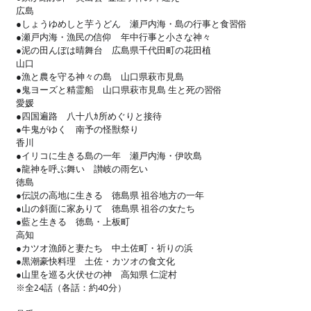
広島
●しょうゆめしと芋うどん 瀬戸内海・島の行事と食習俗
●瀬戸内海・漁民の信仰 年中行事と小さな神々
●泥の田んぼは晴舞台 広島県千代田町の花田植
山口
●漁と農を守る神々の島 山口県萩市見島
●鬼ヨーズと精霊船 山口県萩市見島 生と死の習俗
愛媛
●四国遍路 八十八ｶ所めぐりと接待
●牛鬼がゆく 南予の怪獣祭り
香川
●イリコに生きる島の一年 瀬戸内海・伊吹島
●龍神を呼ぶ舞い 讃岐の雨乞い
徳島
●伝説の高地に生きる 徳島県 祖谷地方の一年
●山の斜面に家ありて 徳島県 祖谷の女たち
●藍と生きる 徳島・上板町
高知
●カツオ漁師と妻たち 中土佐町・祈りの浜
●黒潮豪快料理 土佐・カツオの食文化
●山里を巡る火伏せの神 高知県 仁淀村
※全24話（各話：約40分）