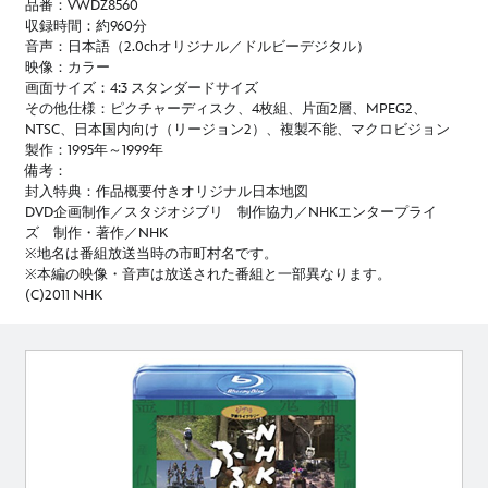
品番：VWDZ8560
収録時間：約960分
音声：日本語（2.0chオリジナル／ドルビーデジタル）
映像：カラー
画面サイズ：4:3 スタンダードサイズ
その他仕様：ピクチャーディスク、4枚組、片面2層、MPEG2、
NTSC、日本国内向け（リージョン2）、複製不能、マクロビジョン
製作：1995年～1999年
備考：
封入特典：作品概要付きオリジナル日本地図
DVD企画制作／スタジオジブリ 制作協力／NHKエンタープライ
ズ 制作・著作／NHK
※地名は番組放送当時の市町村名です。
※本編の映像・音声は放送された番組と一部異なります。
(C)2011 NHK