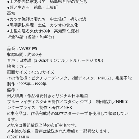
●山の斜面に家ありて 徳島県 祖谷の女たち
●藍と生きる 徳島・上板町
高知
●カツオ漁師と妻たち 中土佐町・祈りの浜
●黒潮豪快料理 土佐・カツオの食文化
●山里を巡る火伏せの神 高知県 仁淀村
※全24話（各話：約40分）
品番：VWBS1195
収録時間：約960分
音声：日本語（2.0chオリジナル／ドルビーデジタル）
映像：カラー
画面サイズ：4:3 SDサイズ
その他仕様：ピクチャーディスク、2層ディスク、MPEG2、複製不能
製作：1995年～1999年
備考：
封入特典：作品概要付きオリジナル日本地図
ブルーレイディスク企画制作／スタジオジブリ 制作協力／NHKエ
ンタープライズ 制作・著作／NHK
※本商品は、作品完成時のSDマスターテープを使用して収録してい
ます。
※地名は番組放送当時の市町村名です。
※本編の映像・音声は放送された番組と一部異なります。
(C)2011 NHK