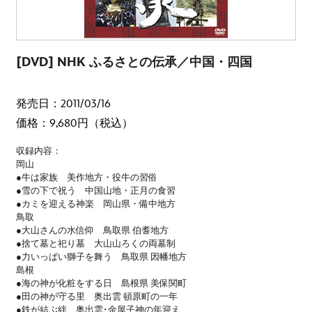
[DVD] NHK ふるさとの伝承／中国・四国
発売日：2011/03/16
価格：9,680円（税込）
収録内容：
岡山
●牛は家族 美作地方・役牛の習俗
●雪の下で祝う 中国山地・正月の食習
●カミを迎える神楽 岡山県・備中地方
鳥取
●大山さんの水信仰 鳥取県 伯耆地方
●捨て墓と祀り墓 大山山ろくの両墓制
●力いっぱい獅子を舞う 鳥取県 因幡地方
島根
●海の神が化粧をする日 島根県 美保関町
●田の神が守る里 奥出雲 頓原町の一年
●鉄が結ぶ絆 奥出雲･金屋子神の年迎え