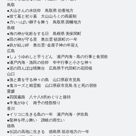
鳥取
●大山さんの水信仰 鳥取県 伯耆地方
●捨て墓と祀り墓 大山山ろくの両墓制
●力いっぱい獅子を舞う 鳥取県 因幡地方
島根
●海の神が化粧をする日 島根県 美保関町
●田の神が守る里 奥出雲 頓原町の一年
●鉄が結ぶ絆 奥出雲･金屋子神の年迎え
広島
●しょうゆめしと芋うどん 瀬戸内海・島の行事と食習俗
●瀬戸内海・漁民の信仰 年中行事と小さな神々
●泥の田んぼは晴舞台 広島県千代田町の花田植
山口
●漁と農を守る神々の島 山口県萩市見島
●鬼ヨーズと精霊船 山口県萩市見島 生と死の習俗
愛媛
●四国遍路 八十八ｶ所めぐりと接待
●牛鬼がゆく 南予の怪獣祭り
香川
●イリコに生きる島の一年 瀬戸内海・伊吹島
●龍神を呼ぶ舞い 讃岐の雨乞い
徳島
●伝説の高地に生きる 徳島県 祖谷地方の一年