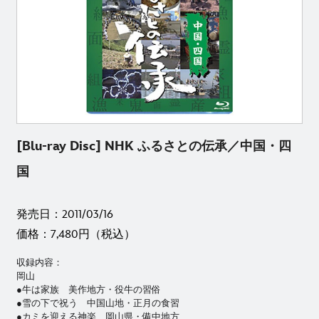
[Blu-ray Disc] NHK ふるさとの伝承／中国・四
国
発売日：2011/03/16
価格：7,480円（税込）
収録内容：
岡山
●牛は家族 美作地方・役牛の習俗
●雪の下で祝う 中国山地・正月の食習
●カミを迎える神楽 岡山県・備中地方