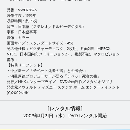
品番：VWDZ8526
製作年度：1993年
収録時間：約133分
音声：日本語（ステレオ／ドルビーデジタル）
字幕：日本語字幕
映像：カラー
画面サイズ：スタンダードサイズ（4:3）
その他仕様：ピクチャーディスク、2枚組、片面2層、MPEG2、
NTSC、日本国内向け（リージョン2）、複製不能、マクロビジョン
備考：
【特典リーフレット】
・中沢新一／「チベット死者の書」との出会い
・河邑厚徳プロデューサーが語る「チベット死者の書」
発行／NHKエンタープライズ DVD企画制作／スタジオジブリ
発売元／ウォルト ディズニー スタジオ ホーム エンターテイメント
(C)2009NHK
[レンタル情報]
2009年1月21日（水） DVD レンタル開始