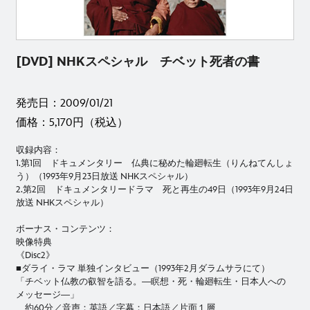
[DVD] NHKスペシャル チベット死者の書
発売日：2009/01/21
価格：5,170円（税込）
収録内容：
1.第1回 ドキュメンタリー 仏典に秘めた輪廻転生（りんねてんしょ
う）（1993年9月23日放送 NHKスペシャル）
2.第2回 ドキュメンタリードラマ 死と再生の49日（1993年9月24日
放送 NHKスペシャル）
ボーナス・コンテンツ：
映像特典
《Disc2》
■ダライ・ラマ 単独インタビュー（1993年2月ダラムサラにて）
「チベット仏教の叡智を語る。―瞑想・死・輪廻転生・日本人への
メッセージ―」
約60分／音声：英語／字幕：日本語／片面１層