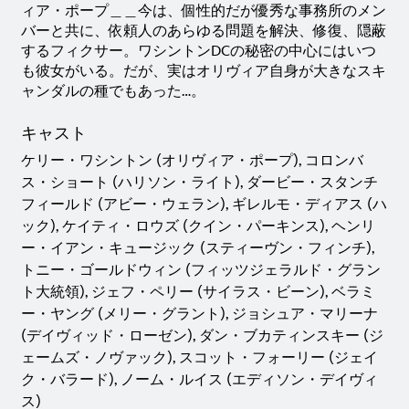
ィア・ポープ＿＿今は、個性的だが優秀な事務所のメン
バーと共に、依頼人のあらゆる問題を解決、修復、隠蔽
するフィクサー。ワシントンDCの秘密の中心にはいつ
も彼女がいる。だが、実はオリヴィア自身が大きなスキ
ャンダルの種でもあった…。
キャスト
ケリー・ワシントン (オリヴィア・ポープ), コロンバ
ス・ショート (ハリソン・ライト), ダービー・スタンチ
フィールド (アビー・ウェラン), ギレルモ・ディアス (ハ
ック), ケイティ・ロウズ (クイン・パーキンス), ヘンリ
ー・イアン・キュージック (スティーヴン・フィンチ),
トニー・ゴールドウィン (フィッツジェラルド・グラン
ト大統領), ジェフ・ペリー (サイラス・ビーン), ベラミ
ー・ヤング (メリー・グラント), ジョシュア・マリーナ
(デイヴィッド・ローゼン), ダン・ブカティンスキー (ジ
ェームズ・ノヴァック), スコット・フォーリー (ジェイ
ク・バラード), ノーム・ルイス (エディソン・デイヴィ
ス)