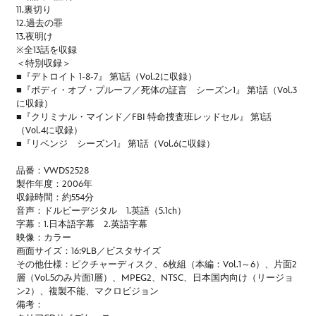
11.裏切り
12.過去の罪
13.夜明け
※全13話を収録
＜特別収録＞
■『デトロイト 1-8-7』 第1話（Vol.2に収録）
■『ボディ・オブ・プルーフ／死体の証言 シーズン1』 第1話（Vol.3
に収録）
■『クリミナル・マインド／FBI 特命捜査班レッドセル』 第1話
（Vol.4に収録）
■『リベンジ シーズン1』 第1話（Vol.6に収録）
品番：VWDS2528
製作年度：2006年
収録時間：約554分
音声：ドルビーデジタル 1.英語（5.1ch）
字幕：1.日本語字幕 2.英語字幕
映像：カラー
画面サイズ：16:9LB／ビスタサイズ
その他仕様：ピクチャーディスク、6枚組（本編：Vol.1～6）、片面2
層（Vol.5のみ片面1層）、MPEG2、NTSC、日本国内向け（リージョ
ン2）、複製不能、マクロビジョン
備考：