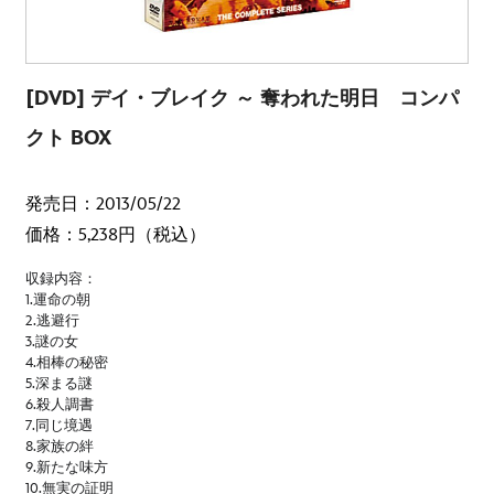
[DVD] デイ・ブレイク ～ 奪われた明日 コンパ
クト BOX
発売日：2013/05/22
価格：5,238円（税込）
収録内容：
1.運命の朝
2.逃避行
3.謎の女
4.相棒の秘密
5.深まる謎
6.殺人調書
7.同じ境遇
8.家族の絆
9.新たな味方
10.無実の証明