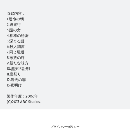
収録内容：
1.運命の朝
2.逃避行
3.謎の女
4.相棒の秘密
5.深まる謎
6.殺人調書
7.同じ境遇
8.家族の絆
9.新たな味方
10.無実の証明
11.裏切り
12.過去の罪
13.夜明け
製作年度：2006年
(C)2013 ABC Studios.
プライバシーポリシー