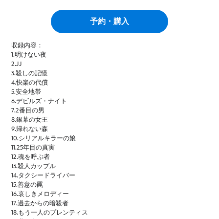
予約・購入
収録内容：
1.明けない夜
2.JJ
3.殺しの記憶
4.快楽の代償
5.安全地帯
6.デビルズ・ナイト
7.2番目の男
8.銀幕の女王
9.帰れない森
10.シリアルキラーの娘
11.25年目の真実
12.魂を呼ぶ者
13.殺人カップル
14.タクシードライバー
15.善意の罠
16.哀しきメロディー
17.過去からの暗殺者
18.もう一人のプレンティス