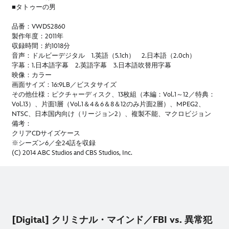
■タトゥーの男
品番：VWDS2860
製作年度：2011年
収録時間：約1018分
音声：ドルビーデジタル 1.英語（5.1ch） 2.日本語（2.0ch）
字幕：1.日本語字幕 2.英語字幕 3.日本語吹替用字幕
映像：カラー
画面サイズ：16:9LB／ビスタサイズ
その他仕様：ピクチャーディスク、13枚組（本編：Vol.1～12／特典：
Vol.13）、片面1層（Vol.1＆4＆6＆8＆12のみ片面2層）、MPEG2、
NTSC、日本国内向け（リージョン2）、複製不能、マクロビジョン
備考：
クリアCDサイズケース
※シーズン6／全24話を収録
(C) 2014 ABC Studios and CBS Studios, Inc.
[Digital] クリミナル・マインド／FBI vs. 異常犯