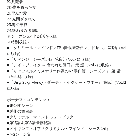
19.共犯者
20.傷を負った女
21.歪んだ愛
22.光閉ざされて
23.海の牢獄
24.終わりなき闘い
※シーズン6／全24話を収録
＜特別収録＞
■『クリミナル・マインド／FBI 特命捜査班レッドセル』 第1話（Vol.1
に収録）
■『リベンジ シーズン1』 第1話（Vol.4に収録）
■『デイ・ブレイク ～ 奪われた明日』 第1話（Vol.6に収録）
■『キャッスル／ミステリー作家のNY事件簿 シーズン1』 第1話
（Vol.8に収録）
■『Dirty Sexy Money／ダーティ・セクシー・マネー』 第1話（Vol.12
に収録）
ボーナス・コンテンツ：
■未公開シーン
■製作の舞台裏
■クリミナル・マインド フォトブック
■第17話＆第18話撮影秘話
■メイキング・オブ『クリミナル・マインド シーズン6』
■NGシーン集