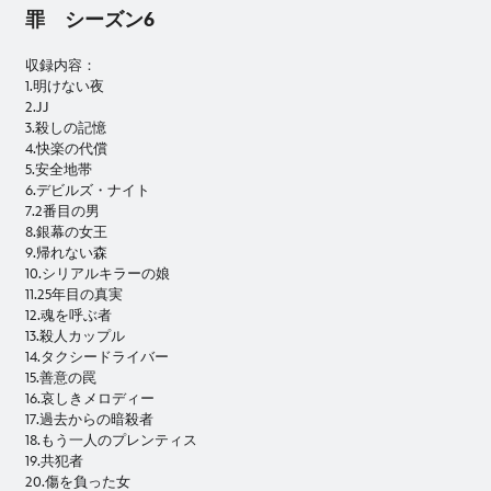
罪 シーズン6
収録内容：
1.明けない夜
2.JJ
3.殺しの記憶
4.快楽の代償
5.安全地帯
6.デビルズ・ナイト
7.2番目の男
8.銀幕の女王
9.帰れない森
10.シリアルキラーの娘
11.25年目の真実
12.魂を呼ぶ者
13.殺人カップル
14.タクシードライバー
15.善意の罠
16.哀しきメロディー
17.過去からの暗殺者
18.もう一人のプレンティス
19.共犯者
20.傷を負った女