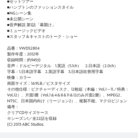
■セットツアー
■ハンプトンのファッションスタイル
■NGシーン集
■未公開シーン
■音声解説 第1話「幕開け」
■ミュージックビデオ
■スタッフ＆キャストのトーク・ショー
品番：VWDS2804
製作年度：2012年
収録時間：約945分
音声：ドルビーデジタル 1.英語（5.1ch） 2.日本語（2.0ch）
字幕：1.日本語字幕 2.英語字幕 3.日本語吹替用字幕
映像：カラー
画面サイズ：16:9LB／ビスタサイズ
その他仕様：ピクチャーディスク、12枚組（本編：Vol.1～11／特典：
Vol.12）、片面1層（Vol.1＆4＆8＆11＆12のみ片面2層）、MPEG2、
NTSC、日本国内向け（リージョン2）、複製不能、マクロビジョン
備考：
クリアCDサイズケース
※シーズン1／全22話を収録
(C) 2013 ABC Studios.