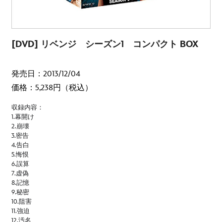
[DVD] リベンジ シーズン1 コンパクト BOX
発売日：2013/12/04
価格：5,238円（税込）
収録内容：
1.幕開け
2.崩壊
3.密告
4.告白
5.悔恨
6.誤算
7.虚偽
8.記憶
9.秘密
10.阻害
11.強迫
12.汚名