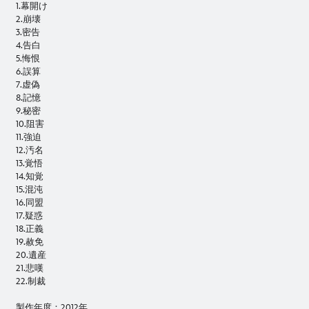
1.幕開け
2.崩壊
3.密告
4.告白
5.悔恨
6.誤算
7.虚偽
8.記憶
9.秘密
10.阻害
11.強迫
12.汚名
13.覚悟
14.知覚
15.混沌
16.同盟
17.疑惑
18.正義
19.赦免
20.遺産
21.悲嘆
22.制裁
製作年度：2012年