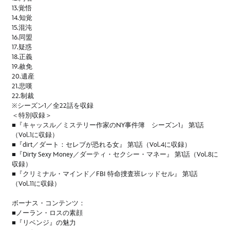
13.覚悟
14.知覚
15.混沌
16.同盟
17.疑惑
18.正義
19.赦免
20.遺産
21.悲嘆
22.制裁
※シーズン1／全22話を収録
＜特別収録＞
■『キャッスル／ミステリー作家のNY事件簿 シーズン1』 第1話
（Vol.1に収録）
■『dirt／ダート：セレブが恐れる女』 第1話（Vol.4に収録）
■『Dirty Sexy Money／ダーティ・セクシー・マネー』 第1話（Vol.8に
収録）
■『クリミナル・マインド／FBI 特命捜査班レッドセル』 第1話
（Vol.11に収録）
ボーナス・コンテンツ：
■ノーラン・ロスの素顔
■『リベンジ』の魅力