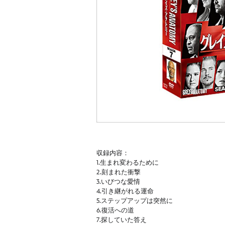
収録内容：
1.生まれ変わるために
2.刻まれた衝撃
3.いびつな愛情
4.引き継がれる運命
5.ステップアップは突然に
6.復活への道
7.探していた答え