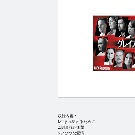
収録内容：
1.生まれ変わるために
2.刻まれた衝撃
3.いびつな愛情