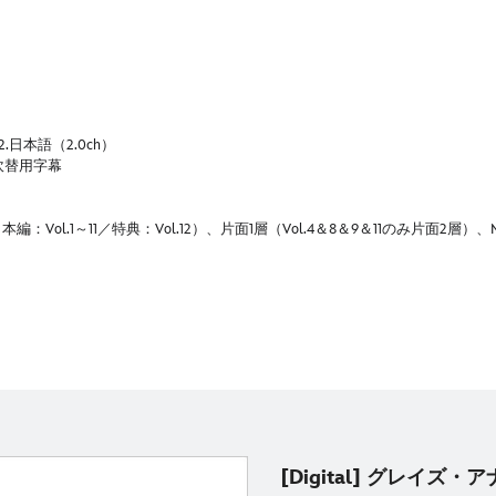
.日本語（2.0ch）
語吹替用字幕
Vol.1～11／特典：Vol.12）、片面1層（Vol.4＆8＆9＆11のみ片面2層
[Digital] グレイズ