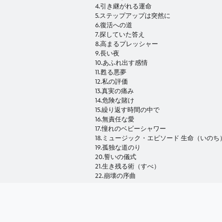
4.引き継がれる運命
5.ステップアップは突然に
6.復活への道
7.探していた答え
8.高まるプレッシャー
9.長い夜
10.あふれ出す感情
11.甦る悪夢
12.私の評価
13.真実の痛み
14.危険な賭け
15.繰り返す時間の中で
16.無責任な愛
17.憧れのベビーシャワー
18.ミュージック・エピソード 生命（いの
19.孤独な道のり
20.誓いの儀式
21.生き残る術（すべ）
22.崩壊の序曲
製作年度：2010年
(C)ABC Studios.