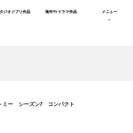
タジオジブリ作品
海外TVドラマ作品
メニュー
ナトミー シーズン7 コンパクト