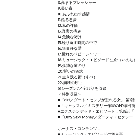
8.高まるプレッシャー
9.長い夜
10.あふれ出す感情
11.甦る悪夢
12.私の評価
13.真実の痛み
14.危険な賭け
15.繰り返す時間の中で
16.無責任な愛
17.憧れのベビーシャワー
18.ミュージック・エピソード 生命（いの
19.孤独な道のり
20.誓いの儀式
21.生き残る術（すべ）
22.崩壊の序曲
※シーズン7／全22話を収録
＜特別収録＞
■『dirt／ダート：セレブが恐れる女』 第1話
■『キャッスル／ミステリー作家のNY事件簿 
■エクステンデッド・エピソード：第18話「
■『Dirty Sexy Money／ダーティ・セクシ
ボーナス・コンテンツ：
■ミュージック・エピソードの舞台裏