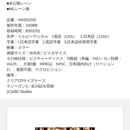
■未公開シーン
■NGシーン集
品番：VWDS2535
製作年度：2008年
収録時間：約1023分
音声：ドルビーデジタル 1.英語（5.1ch） 2.日本語（2.0ch）
字幕：1.日本語字幕 2.英語字幕 3.日本語吹替用字幕
映像：カラー
画面サイズ：16:9LB／ビスタサイズ
その他仕様：ピクチャーディスク、13枚組（本編：Vol.1～12／特典：
Vol.13）、片面1層、MPEG2、NTSC、日本国内向け（リージョン
2）、複製不能、マクロビジョン
備考：
クリアCDサイズケース
※シーズン3／全24話を収録
(C)ABC Studios.