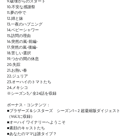
9.破壊からのスタート
10.不安な感謝祭
11.夢の中で
12.姉と妹
13.一夜のハプニング
14.ベビーシャワー
15.訪問の理由
16.突然の嵐-前編-
17.突然の嵐-後編-
18.苦しい選択
19.つかの間の休息
20.失踪
21.お熱い春
22.ジュリア
23.オーハイのトマトたち
24.メキシコ
※シーズン3／全24話を収録
ボーナス・コンテンツ：
■ブラザーズ＆シスターズ シーズン1～2 超凝縮版ダイジェスト
（Vol.1に収録）
■オーハイ ワイナリーへようこそ
■素顔のキャストたち
■あなたのママは誰タイプ？