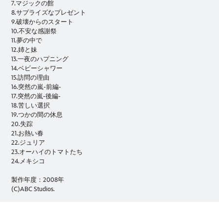
7.マジックの館
8.サプライズなプレゼント
9.破壊からのスタート
10.不安な感謝祭
11.夢の中で
12.姉と妹
13.一夜のハプニング
14.ベビーシャワー
15.訪問の理由
16.突然の嵐-前編-
17.突然の嵐-後編-
18.苦しい選択
19.つかの間の休息
20.失踪
21.お熱い春
22.ジュリア
23.オーハイのトマトたち
24.メキシコ
製作年度：2008年
(C)ABC Studios.