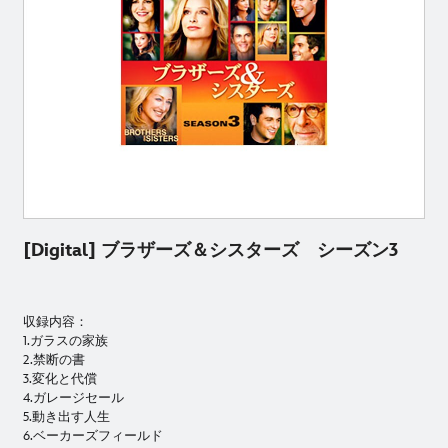
[Digital] ブラザーズ＆シスターズ シーズン3
収録内容：
1.ガラスの家族
2.禁断の書
3.変化と代償
4.ガレージセール
5.動き出す人生
6.ベーカーズフィールド